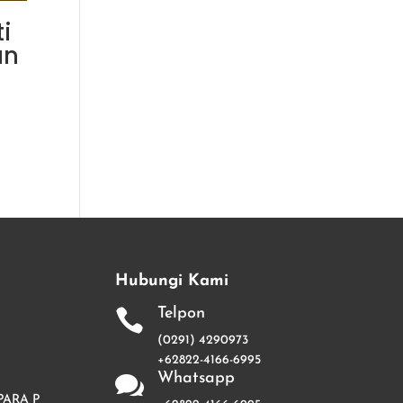
i
an
Hubungi Kami
Telpon

(0291) 4290973
+62822-4166-6995
Whatsapp

PARA P