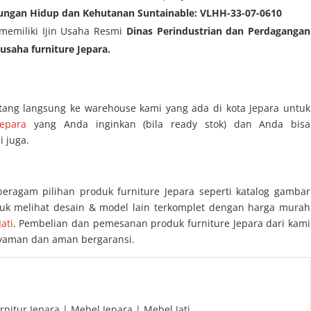
kungan Hidup dan Kehutanan Suntainable: VLHH-33-07-0610
 memiliki Ijin Usaha Resmi
Dinas Perindustrian dan Perdagangan
gusaha furniture Jepara.
tang langsung ke warehouse kami yang ada di kota Jepara untuk
Jepara
yang Anda inginkan (bila ready stok) dan Anda bisa
 juga.
beragam pilihan produk furniture Jepara seperti katalog gambar
tuk melihat desain & model lain terkomplet dengan harga murah
ati
. Pembelian dan pemesanan produk furniture Jepara dari kami
 nyaman dan aman bergaransi.
rnitur Jepara | Mebel Jepara | Mebel Jati