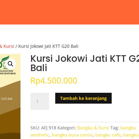
& Kursi
/ Kursi Jokowi Jati KTT G20 Bali
Kursi Jokowi Jati KTT G
Bali
Rp
4.500.000
Kuantitas
Tambah ke keranjang
Kursi
Jokowi
Jati
KTT
SKU:
AFJ 918
Kategori:
Bangku & Kursi
Tag:
bangku
G20
aesthetic
,
bangku busa santai
,
bangku cafe
,
bangku
Bali