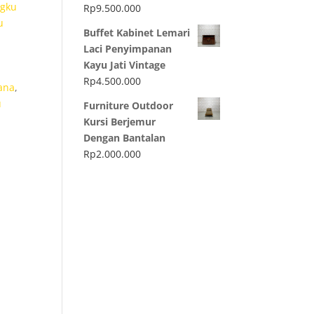
gku
Rp
9.500.000
u
Buffet Kabinet Lemari
Laci Penyimpanan
Kayu Jati Vintage
Rp
4.500.000
ana
,
u
Furniture Outdoor
Kursi Berjemur
Dengan Bantalan
Rp
2.000.000