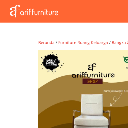
Beranda
/
Furniture Ruang Keluarga
/
Bangku 