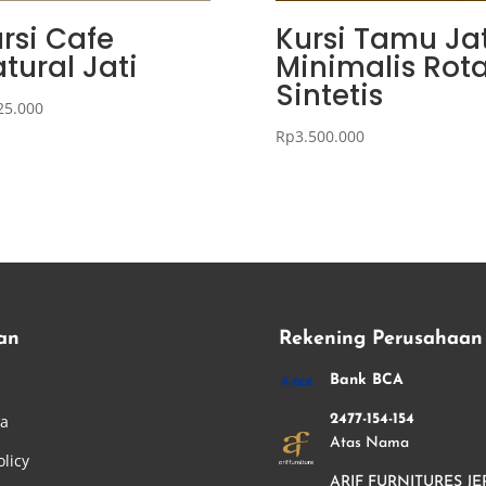
rsi Cafe
Kursi Tamu Jat
tural Jati
Minimalis Rot
Sintetis
25.000
Rp
3.500.000
an
Rekening Perusahaan
i
Bank BCA
ha
2477-154-154
Atas Nama
olicy
ARIF FURNITURES JE