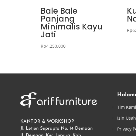
Bale Bale
Ku
Panjang
Na
Minimalis Kayu
Rp
6
Jati
Rp
4.250.000
Halam
Tim Kam
Izin Usa
KANTOR & WORKSHOP
Privacy P
Jl. Letjen Suprapto No. 14 Demaan
II, Demaan, Kec. Jepara. Kab.