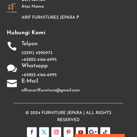
Atas Nama
ARIF FURNITURES JEPARA P
Hubungi Kami
Telpon

(0291) 4290973
+62822-4166-6995
Whatsapp

+62822-4166-6995
E-Mail

office.ariffurniture@gmail.com
© 2024
FURNITURE JEPARA
| ALL RIGHTS
RESERVED