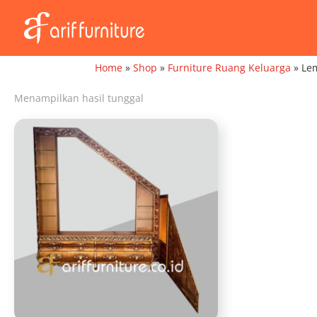
Home
»
Shop
»
Furniture Ruang Keluarga
»
Le
Menampilkan hasil tunggal