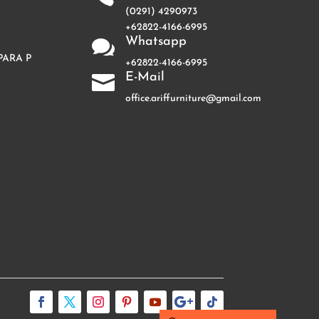
(0291) 4290973
+62822-4166-6995
Whatsapp

PARA P
+62822-4166-6995
E-Mail

office.ariffurniture@gmail.com