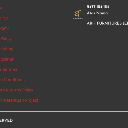
ha
2477-154-154
Atas Nama
olicy
ARIF FURNITURES JE
 Kami
Policy
nishing
mesanan
n Garansi
d Conditions
nd Returns Policy
an Ketentuan Project
SERVED