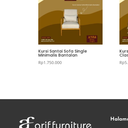
Kursi Santai Sofa Single
Kur
Minimalis Bantalan
Cla
Rp
1.750.000
Rp
5
Halam