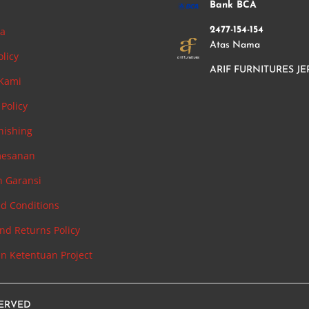
i
Bank BCA
ha
2477-154-154
Atas Nama
olicy
ARIF FURNITURES JE
 Kami
Policy
nishing
mesanan
n Garansi
d Conditions
nd Returns Policy
an Ketentuan Project
SERVED