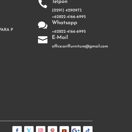
Telpon

(0291) 4290973
+62822-4166-6995
Whatsapp

PARA P
+62822-4166-6995
E-Mail

office.ariffurniture@gmail.com