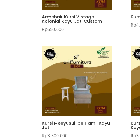
Armchair Kursi Vintage
Kurs
Kolonial Kayu Jati Custom
Rp
4
Rp
650.000
Kursi Menyusui Ibu Hamil Kayu
Kurs
Jati
Kayu
Rp
3.500.000
Rp
3