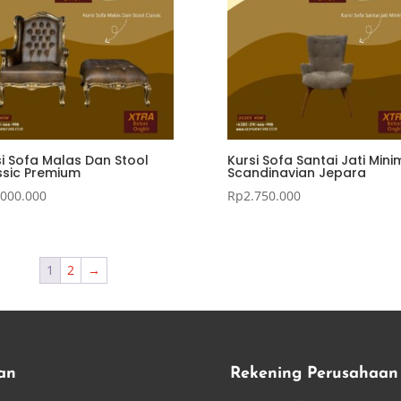
si Sofa Malas Dan Stool
Kursi Sofa Santai Jati Mini
ssic Premium
Scandinavian Jepara
.000.000
Rp
2.750.000
1
2
→
an
Rekening Perusahaan