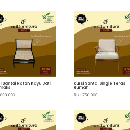
i Santai Rotan Kayu Jati
Kursi Santai Single Teras
malis
Rumah
.000.000
Rp
1.750.000