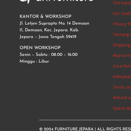
Tim Kam
Izin Usa
KANTOR & WORKSHOP
Privacy P
Jl. Letjen Suprapto No. 14 Demaan
II, Demaan, Kec. Jepara. Kab.
Tentang
Jepara – Jawa Tengah 59419
Shipping 
OPEN WORKSHOP
Warna Fi
Senin – Sabtu : 08.00 – 16.00
Minggu : Libur
Cara Pe
Kebijaka
Terms an
Refund a
Syarat d
© 2024
FURNITURE JEPARA
| ALL RIGHTS RE