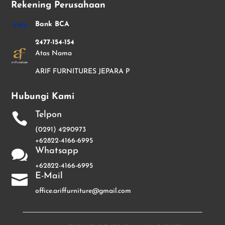
Rekening Perusahaan
Bank BCA
2477-154-154
Atas Nama
ARIF FURNITURES JEPARA P
Hubungi Kami
Telpon

(0291) 4290973
+62822-4166-6995
Whatsapp

+62822-4166-6995
E-Mail

office.ariffurniture@gmail.com