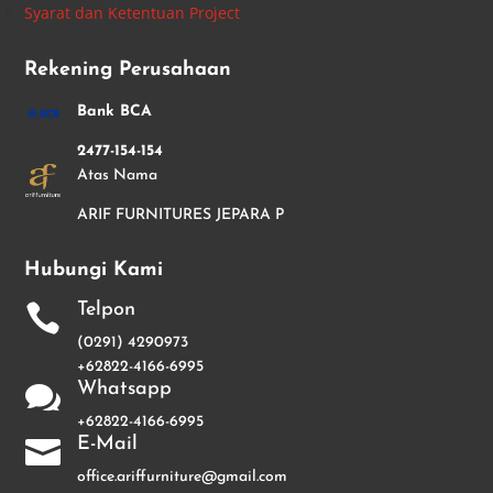
Syarat dan Ketentuan Project
Rekening Perusahaan
Bank BCA
2477-154-154
Atas Nama
ARIF FURNITURES JEPARA P
Hubungi Kami
Telpon

(0291) 4290973
+62822-4166-6995
Whatsapp

+62822-4166-6995
E-Mail

office.ariffurniture@gmail.com