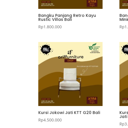
Bangku Panjang Retro Kayu
Ban
Rustic Villas Bali
Mini
Rp
1.800.000
Rp
1
Kursi Jokowi Jati KTT G20 Bali
Kur
Jati
Rp
4.500.000
Rp
3