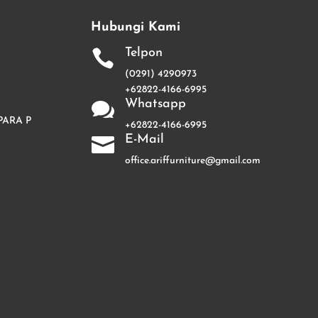
Hubungi Kami
Telpon

(0291) 4290973
+62822-4166-6995
Whatsapp

PARA P
+62822-4166-6995
E-Mail

office.ariffurniture@gmail.com