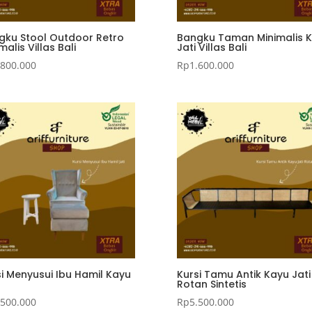
gku Stool Outdoor Retro
Bangku Taman Minimalis 
malis Villas Bali
Jati Villas Bali
.800.000
Rp
1.600.000
si Menyusui Ibu Hamil Kayu
Kursi Tamu Antik Kayu Jati
Rotan Sintetis
.500.000
Rp
5.500.000