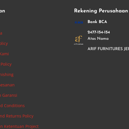
an
Rekening Perusahaan
i
Bank BCA
ha
2477-154-154
Atas Nama
olicy
ARIF FURNITURES JE
 Kami
Policy
nishing
mesanan
n Garansi
d Conditions
nd Returns Policy
an Ketentuan Project