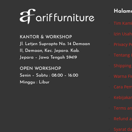
Halam
Tim Kam
Izin Usa
KANTOR & WORKSHOP
Privacy P
Jl. Letjen Suprapto No. 14 Demaan
II, Demaan, Kec. Jepara. Kab.
Tentang
Jepara – Jawa Tengah 59419
Shipping 
OPEN WORKSHOP
Warna Fi
Senin – Sabtu : 08.00 – 16.00
Minggu : Libur
Cara Pe
Kebijaka
Terms an
Refund a
Syarat d