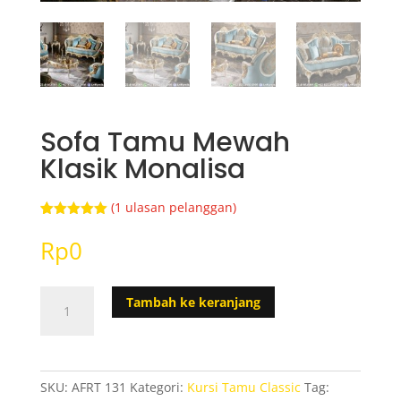
Sofa Tamu Mewah
Klasik Monalisa
(
1
ulasan pelanggan)
Peringkat
1
5.00
dari 5
Rp
0
berdasarka
n
penilaian
pelanggan
Kuantitas
Tambah ke keranjang
Sofa
Tamu
Mewah
Klasik
SKU:
AFRT 131
Kategori:
Kursi Tamu Classic
Tag:
Monalisa