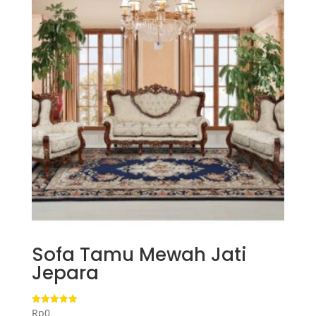
Sofa Tamu Mewah Jati
Jepara
Rp
0
Dinilai