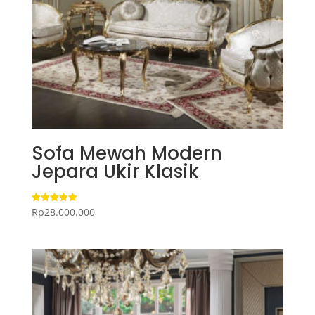
Sofa Mewah Modern
Jepara Ukir Klasik
Rp
28.000.000
Dinilai
5.00
dari 5