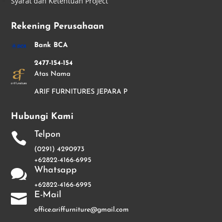
Syarat dan Ketentuan Project
Rekening Perusahaan
Bank BCA
2477-154-154
Atas Nama
ARIF FURNITURES JEPARA P
Hubungi Kami
Telpon

(0291) 4290973
+62822-4166-6995
Whatsapp

+62822-4166-6995
E-Mail

office.ariffurniture@gmail.com