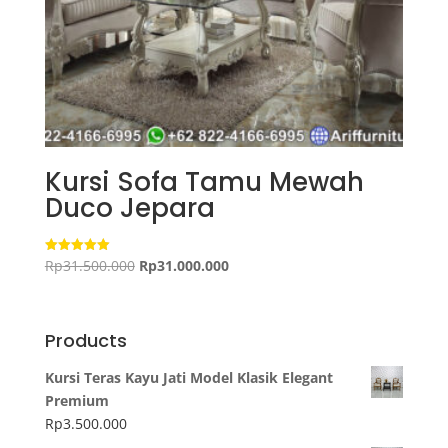
Kursi Sofa Tamu Mewah
Duco Jepara
Harga
Harga
Rp
31.500.000
Rp
31.000.000
Dinilai
5.00
aslinya
saat
dari 5
adalah:
ini
Rp31.500.000.
adalah:
Products
Rp31.000.000.
Kursi Teras Kayu Jati Model Klasik Elegant
Premium
Rp
3.500.000