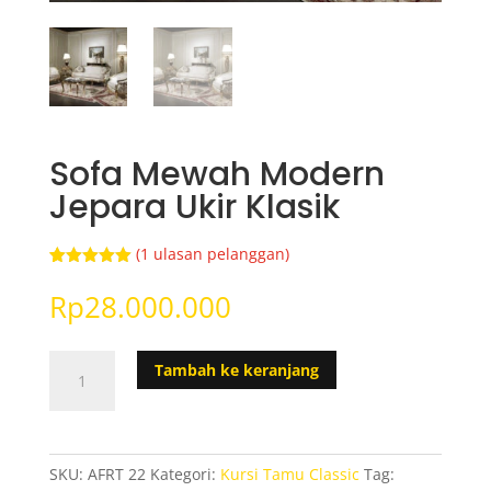
Sofa Mewah Modern
Jepara Ukir Klasik
(
1
ulasan pelanggan)
Peringkat
1
5.00
dari 5
Rp
28.000.000
berdasarka
n
penilaian
pelanggan
Kuantitas
Tambah ke keranjang
Sofa
Mewah
Modern
Jepara
SKU:
AFRT 22
Kategori:
Kursi Tamu Classic
Tag:
Ukir