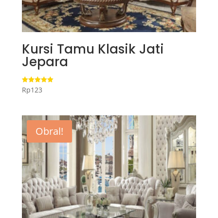
Kursi Tamu Klasik Jati
Jepara
Rp
123
Dinilai
5.00
dari 5
Obral!