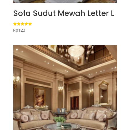
Sofa Sudut Mewah Letter L
Rp
123
Dinilai
5.00
dari 5