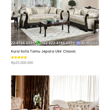
Kursi Sofa Tamu Jepara Ukir Classic
Rp
25.000.000
Dinilai
5.00
dari 5