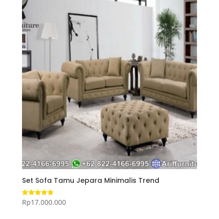
Set Sofa Tamu Jepara Minimalis Trend
Rp
17.000.000
Dinilai
5.00
dari 5