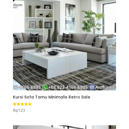
Kursi Sofa Tamu Minimalis Retro Sale
Rp
123
Dinilai
5.00
dari 5