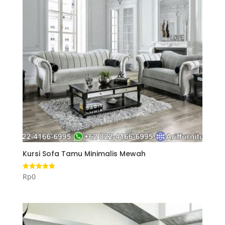
Kursi Sofa Tamu Minimalis Mewah
Rp
0
Dinilai
5.00
dari 5