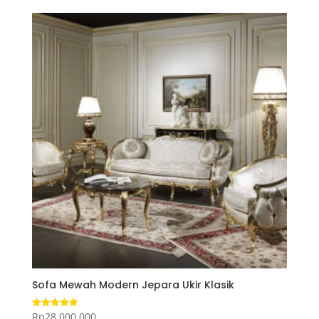
Sofa Mewah Modern Jepara Ukir Klasik
Rp
28.000.000
Dinilai