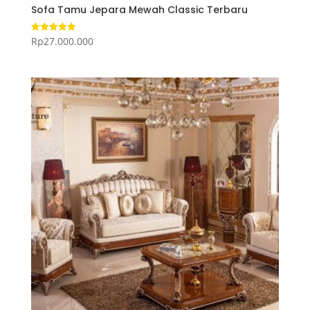
Sofa Tamu Jepara Mewah Classic Terbaru
Rp
27.000.000
Dinilai
5.00
dari 5