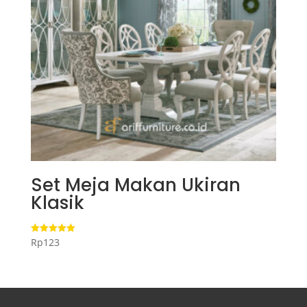
Set Meja Makan Ukiran
Klasik
Rp
123
Dinilai
5.00
dari 5