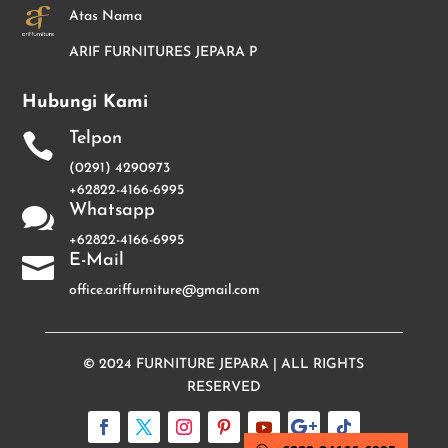
Atas Nama
ARIF FURNITURES JEPARA P
Hubungi Kami
Telpon

(0291) 4290973
+62822-4166-6995
Whatsapp

+62822-4166-6995
E-Mail

office.ariffurniture@gmail.com
© 2024
FURNITURE JEPARA
| ALL RIGHTS
RESERVED