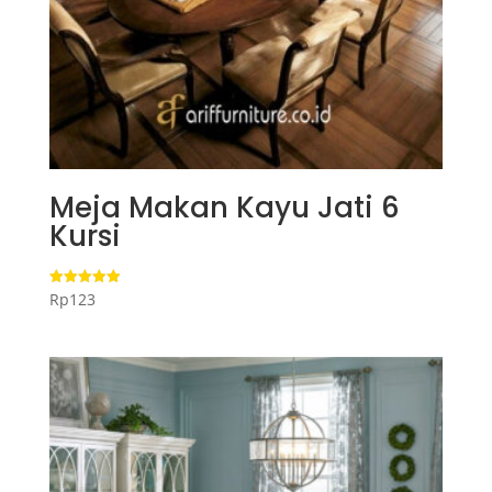
Meja Makan Kayu Jati 6
Kursi
Rp
123
Dinilai
5.00
dari 5