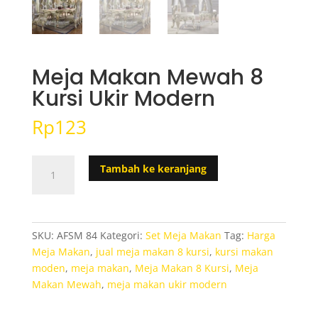
Meja Makan Mewah 8
Kursi Ukir Modern
Rp
123
Kuantitas
Tambah ke keranjang
Meja
Makan
Mewah
8
SKU:
AFSM 84
Kategori:
Set Meja Makan
Tag:
Harga
Kursi
Meja Makan
,
jual meja makan 8 kursi
,
kursi makan
Ukir
moden
,
meja makan
,
Meja Makan 8 Kursi
,
Meja
Modern
Makan Mewah
,
meja makan ukir modern