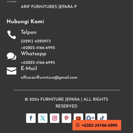
ARIF FURNITURES JEPARA P
Hubungi Kami
Telpon

(0291) 4290973
+62822-4166-6995
Whatsapp

+62822-4166-6995
E-Mail

office.ariffurniture@gmail.com
© 2024
FURNITURE JEPARA
| ALL RIGHTS
RESERVED
+6282-24166-6995