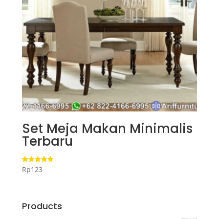
Set Meja Makan Minimalis
Terbaru
Rp
123
Dinilai
5.00
dari 5
Products