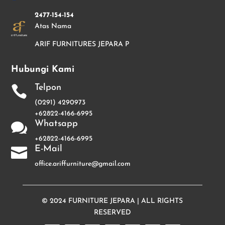
2477-154-154
Atas Nama
ARIF FURNITURES JEPARA P
Hubungi Kami
Telpon

(0291) 4290973
+62822-4166-6995
Whatsapp

+62822-4166-6995
E-Mail

office.ariffurniture@gmail.com
© 2024
FURNITURE JEPARA
| ALL RIGHTS
RESERVED