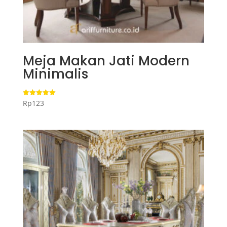
Meja Makan Jati Modern
Minimalis
Rp
123
Dinilai
5.00
dari 5