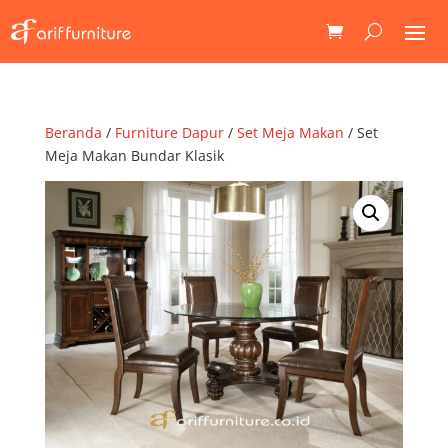
Beranda
/
Furniture Dapur
/
Set Meja Makan
/ Set
Meja Makan Bundar Klasik