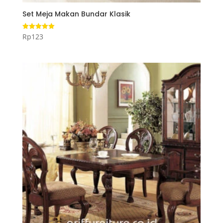
Set Meja Makan Bundar Klasik
Rp
123
Dinilai
5.00
dari 5