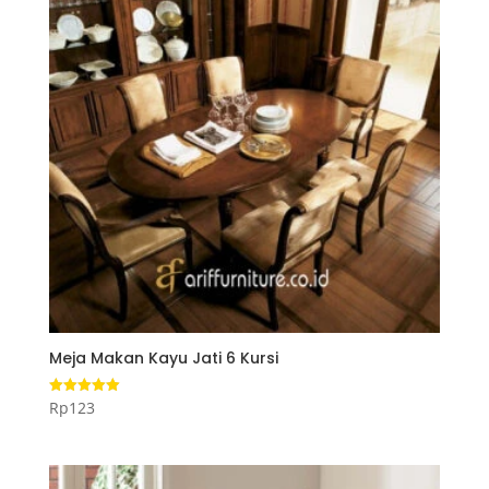
Meja Makan Kayu Jati 6 Kursi
Rp
123
Dinilai
5.00
dari 5