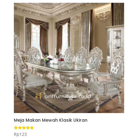
Meja Makan Mewah Klasik Ukiran
Rp
123
Dinilai
5.00