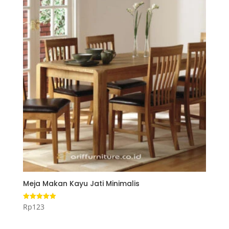
Meja Makan Kayu Jati Minimalis
Rp
123
Dinilai
5.00
dari 5