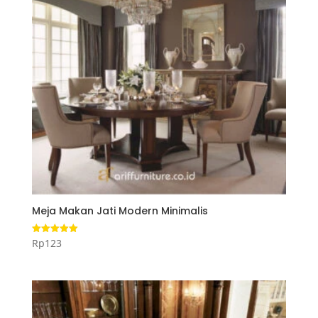
Meja Makan Jati Modern Minimalis
Rp
123
Dinilai
5.00
dari 5