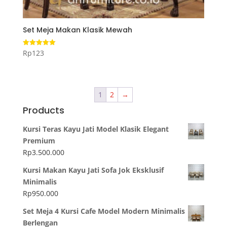
Set Meja Makan Klasik Mewah
Rp
123
Dinilai
5.00
dari 5
1
2
→
Products
Kursi Teras Kayu Jati Model Klasik Elegant
Premium
Rp
3.500.000
Kursi Makan Kayu Jati Sofa Jok Eksklusif
Minimalis
Rp
950.000
Set Meja 4 Kursi Cafe Model Modern Minimalis
Berlengan