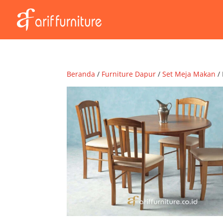
Beranda
/
Furniture Dapur
/
Set Meja Makan
/