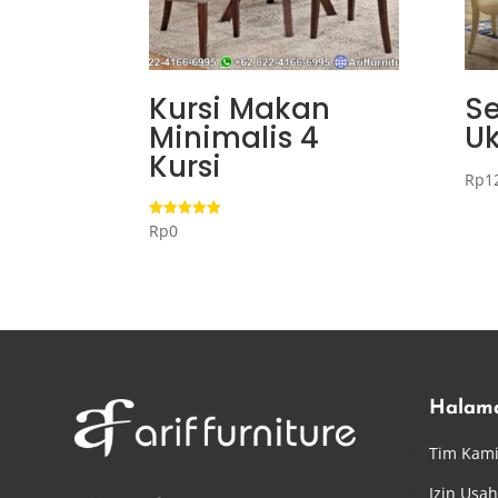
Kursi Makan
Se
Minimalis 4
Uk
Kursi
Rp
1
Rp
0
Dinilai
5.00
dari 5
Halam
Tim Kam
Izin Usa