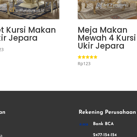
t Kursi Makan
Meja Makan
ir Jepara
Mewah 4 Kursi
Ukir Jepara
23
Rp
123
Dinilai
5.00
dari 5
an
Rekening Perusahaan
i
Bank BCA
ha
2477-154-154