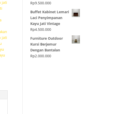
jati
Rp
9.500.000
ti
Buffet Kabinet Lemari
Laci Penyimpanan
a
Kayu Jati Vintage
Rp
4.500.000
akan
jati
Furniture Outdoor
u
Kursi Berjemur
ayu
Dengan Bantalan
ayu
Rp
2.000.000