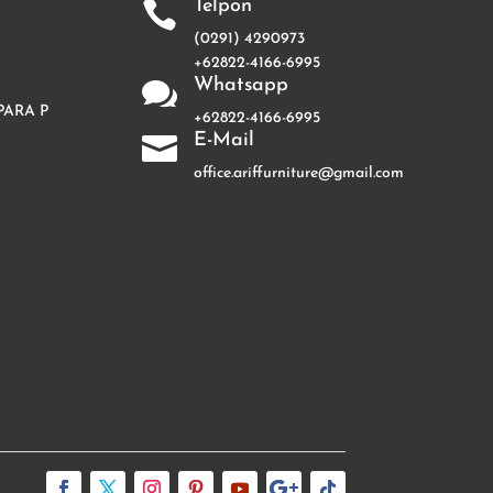
Telpon

(0291) 4290973
+62822-4166-6995
Whatsapp

PARA P
+62822-4166-6995
E-Mail

office.ariffurniture@gmail.com