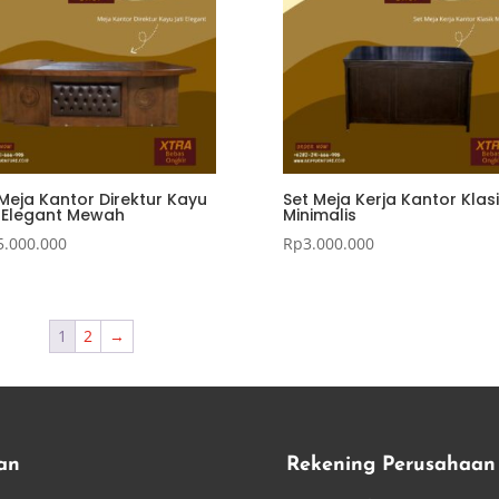
Meja Kantor Direktur Kayu
Set Meja Kerja Kantor Klas
i Elegant Mewah
Minimalis
5.000.000
Rp
3.000.000
1
2
→
an
Rekening Perusahaan