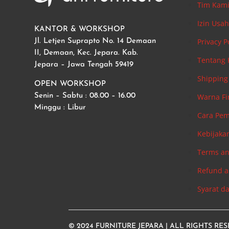
Tim Kam
Izin Usa
KANTOR & WORKSHOP
Privacy P
Jl. Letjen Suprapto No. 14 Demaan
II, Demaan, Kec. Jepara. Kab.
Tentang
Jepara – Jawa Tengah 59419
Shipping 
OPEN WORKSHOP
Warna Fi
Senin – Sabtu : 08.00 – 16.00
Minggu : Libur
Cara Pe
Kebijaka
Terms an
Refund a
Syarat d
© 2024
FURNITURE JEPARA
| ALL RIGHTS RE