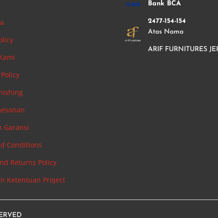
i
Bank BCA
ha
2477-154-154
Atas Nama
olicy
ARIF FURNITURES JE
 Kami
Policy
nishing
mesanan
n Garansi
d Conditions
nd Returns Policy
an Ketentuan Project
SERVED