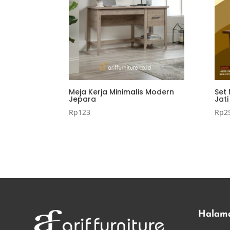
Meja Kerja Minimalis Modern
Set 
Jepara
Jat
Rp
123
Rp
2
Halam