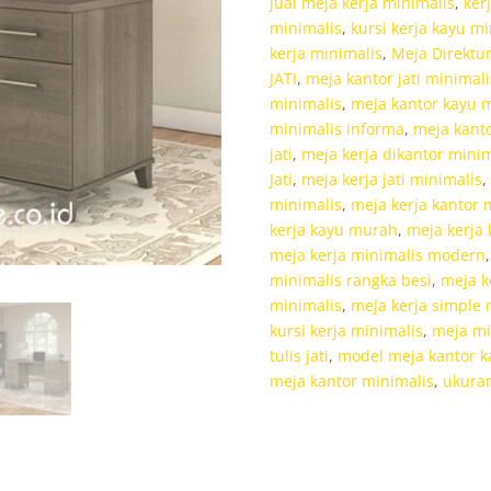
jual meja kerja minimalis
,
ker
minimalis
,
kursi kerja kayu mi
kerja minimalis
,
Meja Direktur 
JATI
,
meja kantor jati minimali
minimalis
,
meja kantor kayu m
minimalis informa
,
meja kanto
jati
,
meja kerja dikantor minim
Jati
,
meja kerja jati minimalis
,
minimalis
,
meja kerja kantor 
kerja kayu murah
,
meja kerja
meja kerja minimalis modern
minimalis rangka besi
,
meja k
minimalis
,
meja kerja simple 
kursi kerja minimalis
,
meja mi
tulis jati
,
model meja kantor ka
meja kantor minimalis
,
ukuran