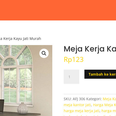
a Kerja Kayu Jati Murah
Meja Kerja K
Rp
123
Kuantitas
Tambah ke ker
Meja
Kerja
Kayu
Jati
SKU:
AFJ 306
Kategori:
Meja K
Murah
meja kantor jati
,
Harga Meja K
harga meja kerja jati
,
harga me