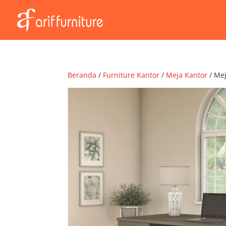
Beranda
/
Furniture Kantor
/
Meja Kantor
/ Mej