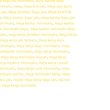
ja kayu jati minimalis
,
kursi kantor kayu
nimalis
,
meja
,
meja biro jati
,
meja dan kursi
Jati
,
Meja Direktur Kayu Jati
,
MEJA KANTOR
s
,
Meja Kantor Kayu Jati
,
meja kantor kayu jati
inimalis
,
meja kantor minimalis
,
meja kantor
r minimalis kayu
,
meja kantor minimalis kayu
alis
,
meja kerja direktur minimalis
,
Meja Kerja
meja kerja jati terbaru
,
meja kerja kaca
minimalis
,
meja kerja kayu minimalis
,
meja
 komputer minimalis
,
meja kerja minimalis
,
,
meja kerja minimalis murah
,
meja kerja
erja modern minimalis
,
meja kerja rumah
minimalis
,
meja kerja unik minimalis
,
meja
nimalis kantor
,
meja minimalis kerja
,
meja
yu jati
,
model meja kerja kayu jati
,
ukuran
 meja kerja minimalis