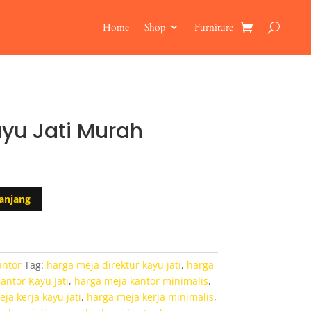
Home
Shop
Furniture
ayu Jati Murah
anjang
antor
Tag:
harga meja direktur kayu jati
,
harga
antor Kayu Jati
,
harga meja kantor minimalis
,
ja kerja kayu jati
,
harga meja kerja minimalis
,