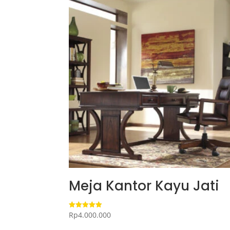
Meja Kantor Kayu Jati
Rp
4.000.000
Dinilai
5.00
dari 5