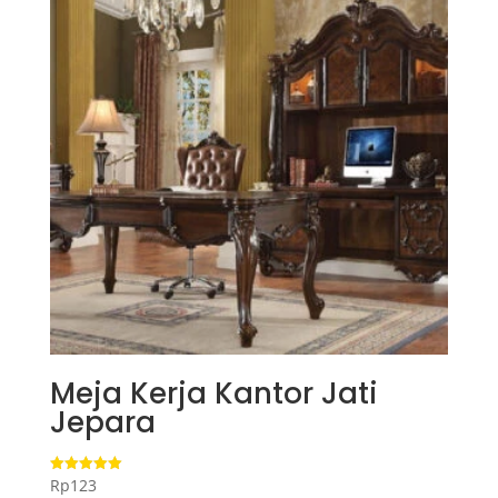
Meja Kerja Kantor Jati
Jepara
Rp
123
Dinilai
5.00