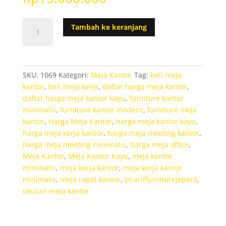
Kuantitas
Tambah ke keranjang
Set
Meja
Kursi
Kerja
SKU:
1069
Kategori:
Meja Kantor
Tag:
beli meja
Kayu
kantor
,
beli meja kerja
,
daftar harga meja kantor
,
Jati
daftar harga meja kantor kayu
,
furniture kantor
Minimalis
minimalis
,
furniture kantor modern
,
furniture meja
Duco
kantor
,
Harga Meja Kantor
,
harga meja kantor kayu
,
harga meja kerja kantor
,
harga meja meeting kantor
,
harga meja meeting minimalis
,
harga meja office
,
Meja Kantor
,
Meja Kantor Kayu
,
meja kantor
minimalis
,
meja kerja kantor
,
meja kerja kantor
minimalis
,
meja rapat kantor
,
pt.ariffurniturejepara
,
ukuran meja kantor