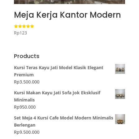
Meja Kerja Kantor Modern
Rp
123
Dinilai
5.00
dari 5
Products
Kursi Teras Kayu Jati Model Klasik Elegant
Premium
Rp
3.500.000
Kursi Makan Kayu Jati Sofa Jok Eksklusif
Minimalis
Rp
950.000
Set Meja 4 Kursi Cafe Model Modern Minimalis
Berlengan
Rp
9.500.000