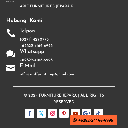
ARIF FURNITURES JEPARA P
Hubungi Kami
Telpon

(0291) 4290973
+62822-4166-6995
Whatsapp

+62822-4166-6995
E-Mail

office.ariffurniture@gmail.com
© 2024
FURNITURE JEPARA
| ALL RIGHTS
RESERVED
+6282-24166-6995