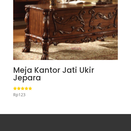
Meja Kantor Jati Ukir
Jepara
Rp
123
Dinilai
5.00
dari 5