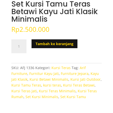
Set Kursi Tamu Teras
Betawi Kayu Jati Klasik
Minimalis
Rp
2.500.000
Kuantitas
Tambah ke keranjang
Set
Kursi
Tamu
Teras
SKU:
AFJ 1336
Kategori:
Kursi Teras
Tag:
Arif
Betawi
Furniture
,
Furnitur Kayu Jati
,
Furniture Jepara
,
Kayu
Kayu
Jati Klasik
,
Kursi Betawi Minimalis
,
Kursi Jati Outdoor
,
Jati
Kursi Tamu Teras
,
kursi teras
,
Kursi Teras Betawi
,
Klasik
Kursi Teras Jati
,
Kursi Teras Minimalis
,
Kursi Teras
Minimalis
Rumah
,
Set Kursi Minimalis
,
Set Kursi Tamu