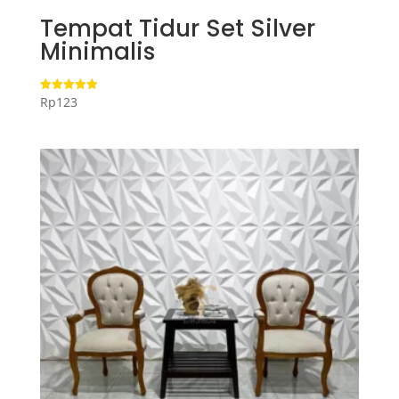
Tempat Tidur Set Silver
Minimalis
Rp
123
Dinilai
5.00
dari 5