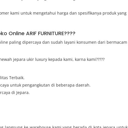
mer kami untuk mengetahui harga dan spesifikanya produk yang
oko Online ARIF FURNITURE????
online paling dipercaya dan sudah layani konsumen dari bermacam
ewah jepara ukir luxury kepada kami, karna kami?????
itas Terbaik.
ercaya untuk pengangkutan di beberapa daerah.
caya di Jepara.
ng langsung ke warehouse kami yang berada di kota jepara untuk