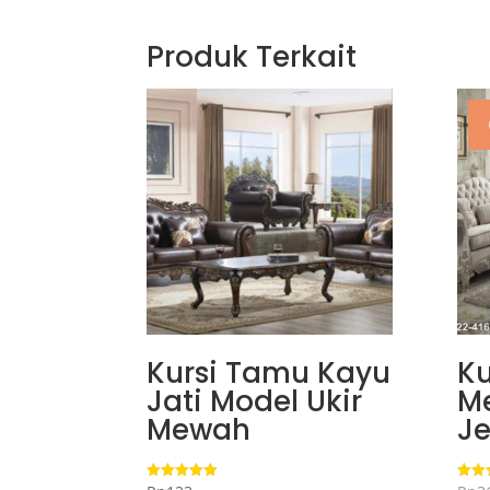
Produk Terkait
Kursi Tamu Kayu
Ku
Jati Model Ukir
M
Mewah
J
Dinilai
Dinila