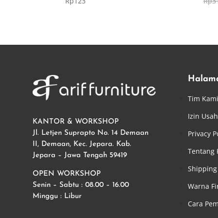
Rp
123
Rp
3
5.00
5.00
dari 5
dari 5
Halam
Tim Kam
Izin Usa
KANTOR & WORKSHOP
Privacy P
Jl. Letjen Suprapto No. 14 Demaan
II, Demaan, Kec. Jepara. Kab.
Tentang
Jepara – Jawa Tengah 59419
Shipping 
OPEN WORKSHOP
Warna Fi
Senin – Sabtu : 08.00 – 16.00
Minggu : Libur
Cara Pe