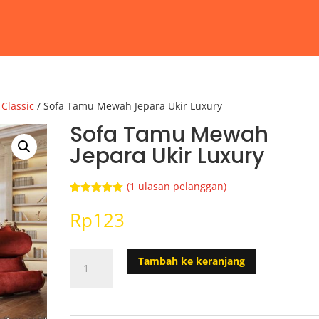
Classic
/ Sofa Tamu Mewah Jepara Ukir Luxury
Sofa Tamu Mewah
Jepara Ukir Luxury
(
1
ulasan pelanggan)
Peringkat
1
5.00
dari 5
Rp
123
berdasarka
n
penilaian
pelanggan
Kuantitas
Tambah ke keranjang
Sofa
Tamu
Mewah