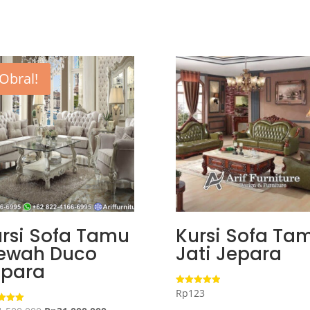
Obral!
rsi Sofa Tamu
Kursi Sofa Ta
ewah Duco
Jati Jepara
epara
Rp
123
Dinilai
5.00
dari 5
i