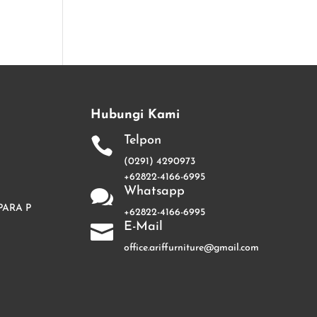
Hubungi Kami
Telpon

(0291) 4290973
+62822-4166-6995
Whatsapp

PARA P
+62822-4166-6995
E-Mail

office.ariffurniture@gmail.com