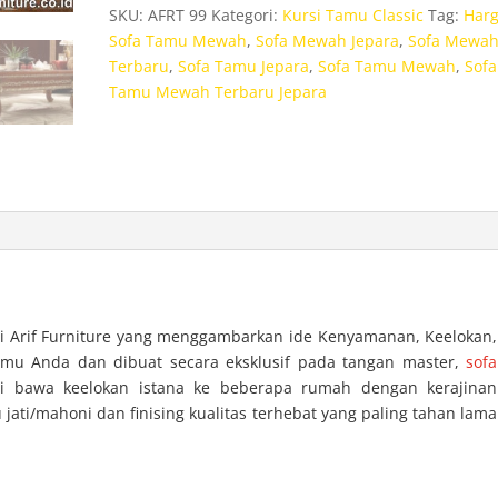
Jepara
SKU:
AFRT 99
Kategori:
Kursi Tamu Classic
Tag:
Har
Ukir
Sofa Tamu Mewah
,
Sofa Mewah Jepara
,
Sofa Mewa
Luxury
Terbaru
,
Sofa Tamu Jepara
,
Sofa Tamu Mewah
,
Sofa
Tamu Mewah Terbaru Jepara
i Arif Furniture yang menggambarkan ide Kenyamanan, Keelokan,
u Anda dan dibuat secara eksklusif pada tangan master,
sofa
gi bawa keelokan istana ke beberapa rumah dengan kerajinan
jati/mahoni dan finising kualitas terhebat yang paling tahan lama