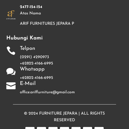
2477-154-154
Atas Nama
ARIF FURNITURES JEPARA P
Hubungi Kami
Telpon

(0291) 4290973
+62822-4166-6995
Whatsapp

+62822-4166-6995
E-Mail

office.ariffurniture@gmail.com
© 2024
FURNITURE JEPARA
| ALL RIGHTS
RESERVED