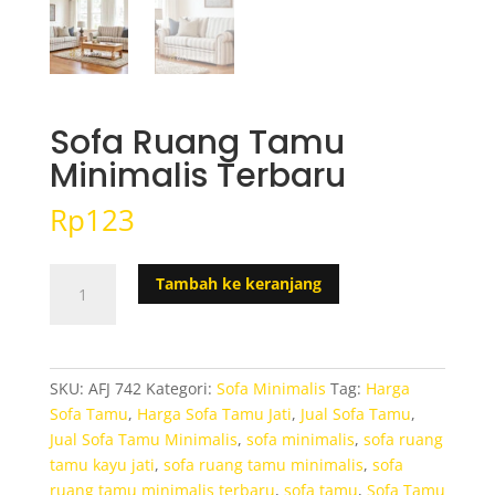
Sofa Ruang Tamu
Minimalis Terbaru
Rp
123
Kuantitas
Tambah ke keranjang
Sofa
Ruang
Tamu
Minimalis
SKU:
AFJ 742
Kategori:
Sofa Minimalis
Tag:
Harga
Terbaru
Sofa Tamu
,
Harga Sofa Tamu Jati
,
Jual Sofa Tamu
,
Jual Sofa Tamu Minimalis
,
sofa minimalis
,
sofa ruang
tamu kayu jati
,
sofa ruang tamu minimalis
,
sofa
ruang tamu minimalis terbaru
,
sofa tamu
,
Sofa Tamu