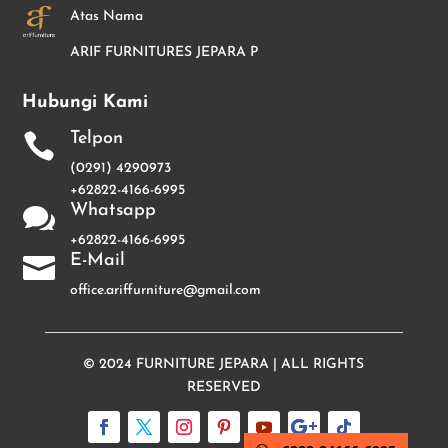
Atas Nama
ARIF FURNITURES JEPARA P
Hubungi Kami
Telpon

(0291) 4290973
+62822-4166-6995
Whatsapp

+62822-4166-6995
E-Mail

office.ariffurniture@gmail.com
© 2024
FURNITURE JEPARA
| ALL RIGHTS
RESERVED