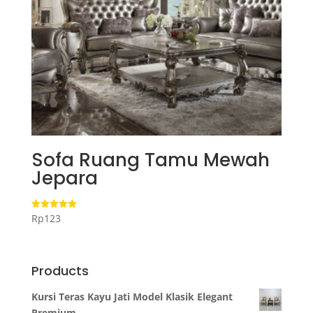
Sofa Ruang Tamu Mewah
Jepara
Rp
123
Dinilai
5.00
dari 5
Products
Kursi Teras Kayu Jati Model Klasik Elegant
Premium