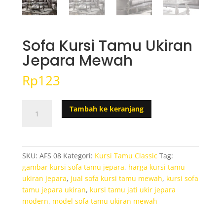
Sofa Kursi Tamu Ukiran
Jepara Mewah
Rp
123
Kuantitas
Tambah ke keranjang
Sofa
Kursi
Tamu
Ukiran
SKU:
AFS 08
Kategori:
Kursi Tamu Classic
Tag:
Jepara
gambar kursi sofa tamu jepara
,
harga kursi tamu
Mewah
ukiran jepara
,
jual sofa kursi tamu mewah
,
kursi sofa
tamu jepara ukiran
,
kursi tamu jati ukir jepara
modern
,
model sofa tamu ukiran mewah