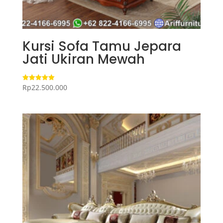
Kursi Sofa Tamu Jepara
Jati Ukiran Mewah
Rp
22.500.000
Dinilai
5.00
dari 5