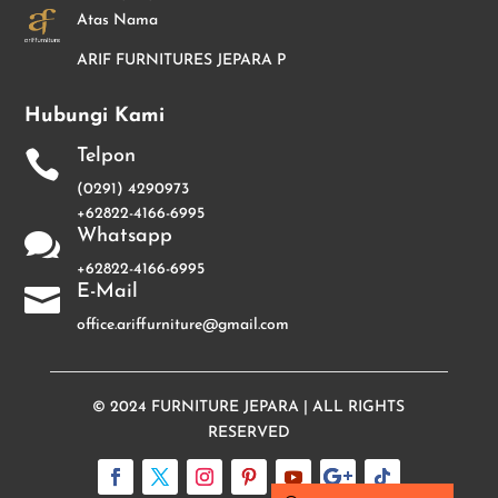
Atas Nama
ARIF FURNITURES JEPARA P
Hubungi Kami
Telpon

(0291) 4290973
+62822-4166-6995
Whatsapp

+62822-4166-6995
E-Mail

office.ariffurniture@gmail.com
© 2024
FURNITURE JEPARA
| ALL RIGHTS
RESERVED