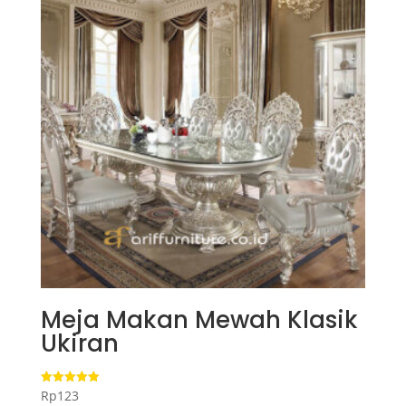
Meja Makan Mewah Klasik
Ukiran
Rp
123
Dinilai
5.00