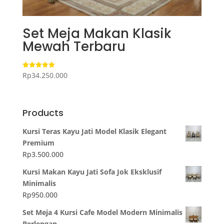
Set Meja Makan Klasik
Mewah Terbaru
Rp
34.250.000
Dinilai
5.00
dari 5
Products
Kursi Teras Kayu Jati Model Klasik Elegant
Premium
Rp
3.500.000
Kursi Makan Kayu Jati Sofa Jok Eksklusif
Minimalis
Rp
950.000
Set Meja 4 Kursi Cafe Model Modern Minimalis
Berlengan