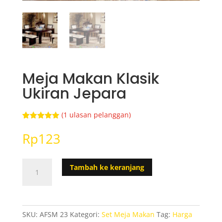
Meja Makan Klasik
Ukiran Jepara
(
1
ulasan pelanggan)
Peringkat
1
5.00
dari 5
Rp
123
berdasarka
n
penilaian
pelanggan
Kuantitas
Tambah ke keranjang
Meja
Makan
Klasik
Ukiran
SKU:
AFSM 23
Kategori:
Set Meja Makan
Tag:
Harga
Jepara