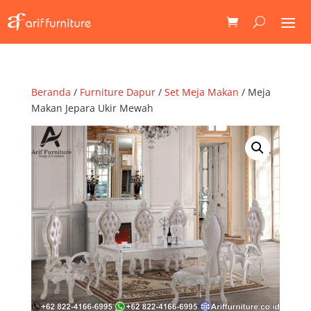
Beranda
/
Furniture Dapur
/
Set Meja Makan
/ Meja
Makan Jepara Ukir Mewah