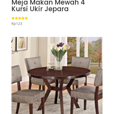
Meja Makan Mewah 4
Kursi Ukir Jepara
Rp
123
Dinilai
5.00
dari 5