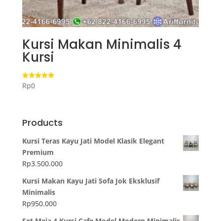
Kursi Makan Minimalis 4
Kursi
Rp
0
Dinilai
5.00
dari 5
Products
Kursi Teras Kayu Jati Model Klasik Elegant
Premium
Rp
3.500.000
Kursi Makan Kayu Jati Sofa Jok Eksklusif
Minimalis
Rp
950.000
Set Meja 4 Kursi Cafe Model Modern Minimalis