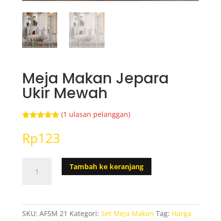
Meja Makan Jepara
Ukir Mewah
(
1
ulasan pelanggan)
Peringkat
1
5.00
dari 5
Rp
123
berdasarka
n
penilaian
pelanggan
Kuantitas
Tambah ke keranjang
Meja
Makan
Jepara
Ukir
SKU:
AFSM 21
Kategori:
Set Meja Makan
Tag:
Harga
Mewah