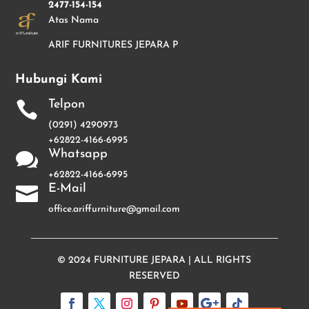
2477-154-154
Atas Nama
ARIF FURNITURES JEPARA P
Hubungi Kami
Telpon

(0291) 4290973
+62822-4166-6995
Whatsapp

+62822-4166-6995
E-Mail

office.ariffurniture@gmail.com
© 2024
FURNITURE JEPARA
| ALL RIGHTS
RESERVED