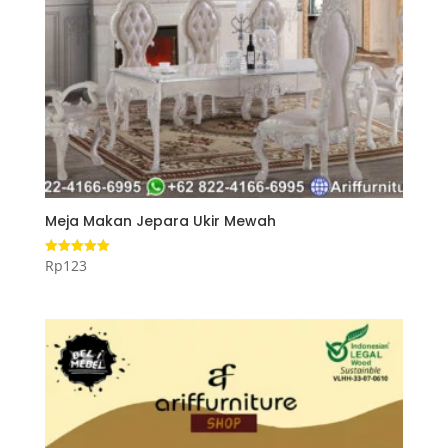
Meja Makan Jepara Ukir Mewah
Rp
123
Dinilai
5.00
dari 5