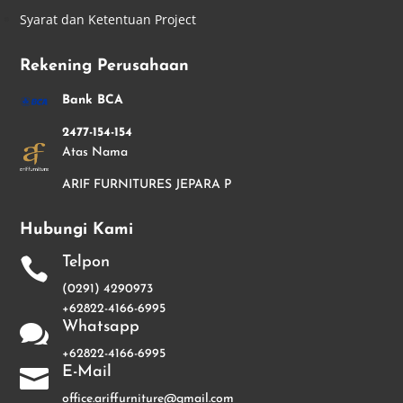
Syarat dan Ketentuan Project
Rekening Perusahaan
Bank BCA
2477-154-154
Atas Nama
ARIF FURNITURES JEPARA P
Hubungi Kami
Telpon

(0291) 4290973
+62822-4166-6995
Whatsapp

+62822-4166-6995
E-Mail

office.ariffurniture@gmail.com