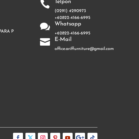
Telpon

(0291) 4290973
+62822-4166-6995
Whatsapp

PARA P
+62822-4166-6995
E-Mail

office.ariffurniture@gmail.com