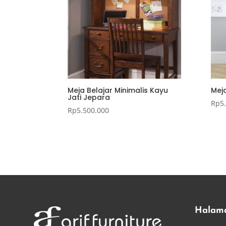
Meja Belajar Minimalis Kayu
Mej
Jati Jepara
Rp
5
Rp
5.500.000
Halam