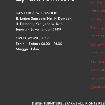
Tim Kam
Izin Usa
KANTOR & WORKSHOP
Privacy P
Jl. Letjen Suprapto No. 14 Demaan
II, Demaan, Kec. Jepara. Kab.
Tentang
Jepara – Jawa Tengah 59419
Shipping 
OPEN WORKSHOP
Warna Fi
Senin – Sabtu : 08.00 – 16.00
Minggu : Libur
Cara Pe
Kebijaka
Terms an
Refund a
Syarat d
© 2024
FURNITURE JEPARA
| ALL RIGHTS RE