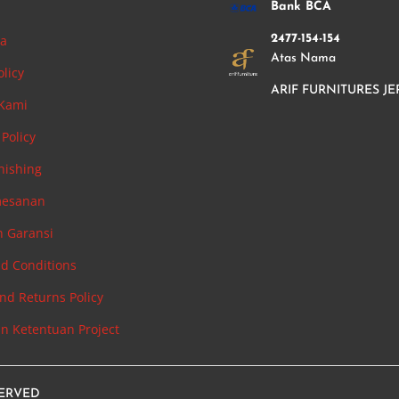
i
Bank BCA
ha
2477-154-154
Atas Nama
olicy
ARIF FURNITURES JE
 Kami
Policy
nishing
mesanan
n Garansi
d Conditions
nd Returns Policy
an Ketentuan Project
SERVED