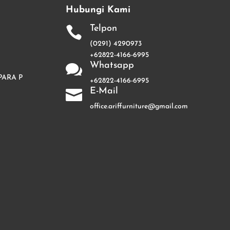
Hubungi Kami
Telpon

(0291) 4290973
+62822-4166-6995
Whatsapp

PARA P
+62822-4166-6995
E-Mail

office.ariffurniture@gmail.com