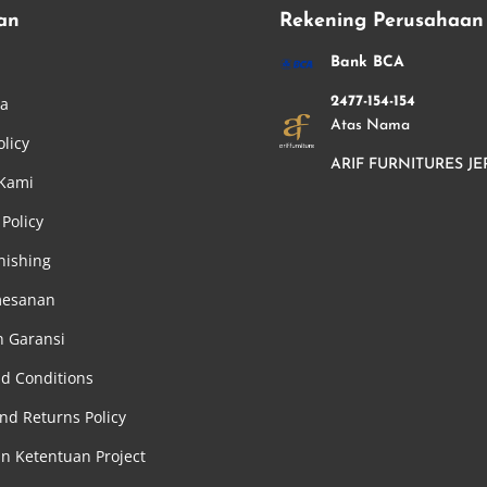
an
Rekening Perusahaan
i
Bank BCA
ha
2477-154-154
Atas Nama
olicy
ARIF FURNITURES JE
 Kami
Policy
nishing
mesanan
n Garansi
d Conditions
nd Returns Policy
an Ketentuan Project