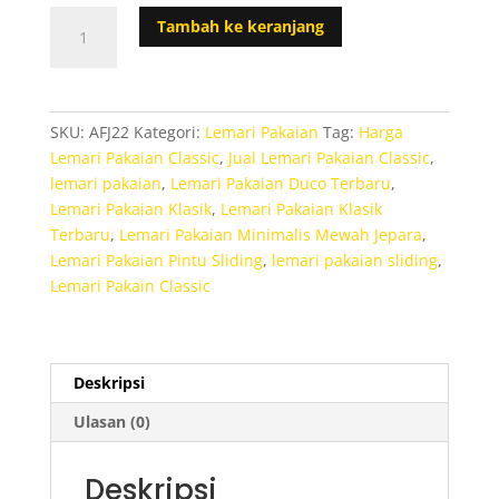
Kuantitas
Tambah ke keranjang
Lemari
Pakaian
Classic
Pintu
SKU:
AFJ22
Kategori:
Lemari Pakaian
Tag:
Harga
Sliding
Lemari Pakaian Classic
,
Jual Lemari Pakaian Classic
,
lemari pakaian
,
Lemari Pakaian Duco Terbaru
,
Lemari Pakaian Klasik
,
Lemari Pakaian Klasik
Terbaru
,
Lemari Pakaian Minimalis Mewah Jepara
,
Lemari Pakaian Pintu Sliding
,
lemari pakaian sliding
,
Lemari Pakain Classic
Deskripsi
Ulasan (0)
Deskripsi