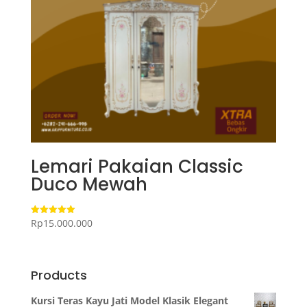
Lemari Pakaian Classic
Duco Mewah
Rp
15.000.000
Dinilai
5.00
dari 5
Products
Kursi Teras Kayu Jati Model Klasik Elegant