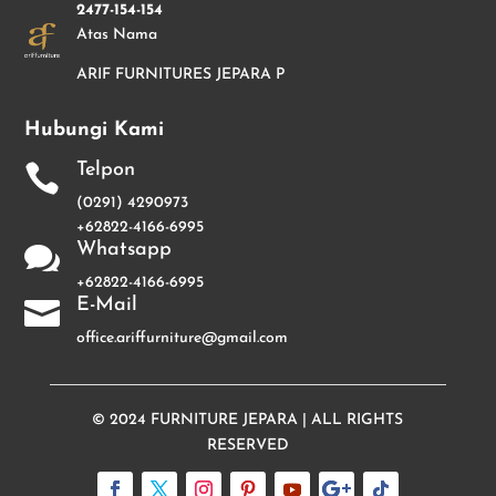
2477-154-154
Atas Nama
ARIF FURNITURES JEPARA P
Hubungi Kami
Telpon

(0291) 4290973
+62822-4166-6995
Whatsapp

+62822-4166-6995
E-Mail

office.ariffurniture@gmail.com
© 2024
FURNITURE JEPARA
| ALL RIGHTS
RESERVED