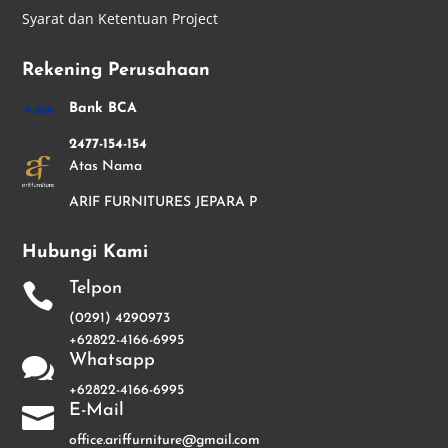
Syarat dan Ketentuan Project
Rekening Perusahaan
Bank BCA
2477-154-154
Atas Nama
ARIF FURNITURES JEPARA P
Hubungi Kami
Telpon

(0291) 4290973
+62822-4166-6995
Whatsapp

+62822-4166-6995
E-Mail

office.ariffurniture@gmail.com