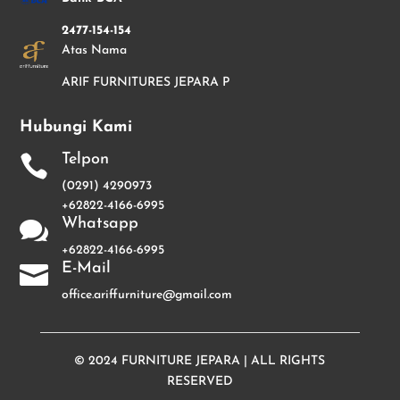
2477-154-154
Atas Nama
ARIF FURNITURES JEPARA P
Hubungi Kami
Telpon

(0291) 4290973
+62822-4166-6995
Whatsapp

+62822-4166-6995
E-Mail

office.ariffurniture@gmail.com
© 2024
FURNITURE JEPARA
| ALL RIGHTS
RESERVED