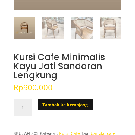
Kursi Cafe Minimalis
Kayu Jati Sandaran
Lengkung
Rp
900.000
Kuantitas
Tambah ke keranjang
Kursi
Cafe
Minimalis
Kayu
SKU:
AFJ 803
Kategori:
Kursi Cafe
Tag:
bangku cafe
,