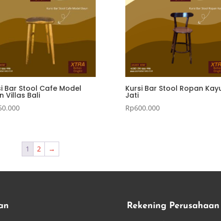
i Bar Stool Cafe Model
Kursi Bar Stool Ropan Kay
 Villas Bali
Jati
50.000
Rp
600.000
1
2
→
an
Rekening Perusahaan