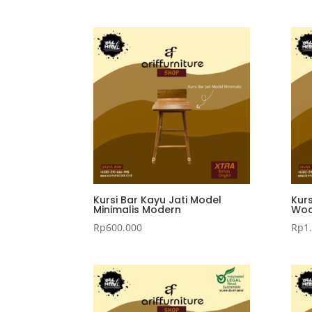
Kursi Bar Kayu Jati Model
Kur
Minimalis Modern
Woo
Rp
600.000
Rp
1