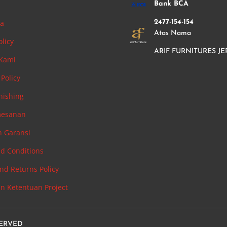
i
Bank BCA
ha
2477-154-154
Atas Nama
olicy
ARIF FURNITURES JE
 Kami
Policy
nishing
mesanan
n Garansi
d Conditions
nd Returns Policy
an Ketentuan Project
SERVED