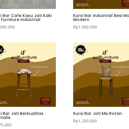
i Bar Cafe Kayu Jati Kaki
Kursi Bar Industrial Besi M
 Furniture Industrial
Modern
.000.000
Rp
1.000.000
i Bar Jati Berkualitas
Kursi Bar Jati Mix Rotan
malis
Rp
1.250.000
75.000