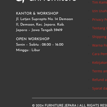
Tim Kam
Izin Usa
KANTOR & WORKSHOP
Privacy P
Jl. Letjen Suprapto No. 14 Demaan
II, Demaan, Kec. Jepara. Kab.
Tentang
Jepara – Jawa Tengah 59419
Shipping 
OPEN WORKSHOP
Warna Fi
Senin – Sabtu : 08.00 – 16.00
Minggu : Libur
Cara Pe
Kebijaka
Terms an
Refund a
Syarat d
© 2024
FURNITURE JEPARA
| ALL RIGHTS RE