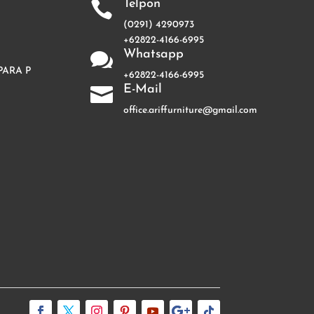
Telpon

(0291) 4290973
+62822-4166-6995
Whatsapp

PARA P
+62822-4166-6995
E-Mail

office.ariffurniture@gmail.com