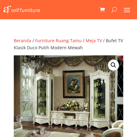
Beranda
/
Furniture Ruang Tamu
/
Meja TV
/ Bufet TV
Klasik Duco Putih Modern Mewah