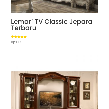
Lemari TV Classic Jepara
Terbaru
Rp
123
Dinilai
5.00
dari 5