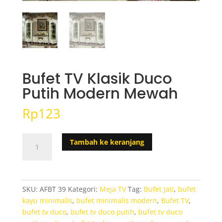
Bufet TV Klasik Duco
Putih Modern Mewah
Rp
123
Kuantitas
Tambah ke keranjang
Bufet
TV
Klasik
Duco
SKU:
AFBT 39
Kategori:
Meja TV
Tag:
Bufet Jati
,
bufet
Putih
kayu minimalis
,
bufet minimalis modern
,
Bufet TV
,
Modern
bufet tv duco
,
bufet tv duco putih
,
bufet tv duco
Mewah