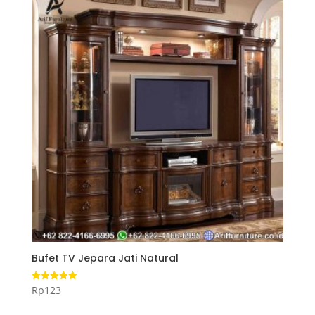
Bufet TV Jepara Jati Natural
Rp
123
Dinilai
5.00
dari 5