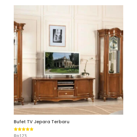
Bufet TV Jepara Terbaru
Rp
123
Dinilai