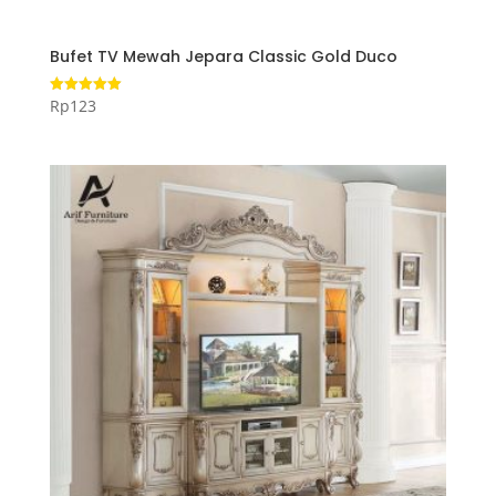
Bufet TV Mewah Jepara Classic Gold Duco
Rp
123
Dinilai
5.00
dari 5