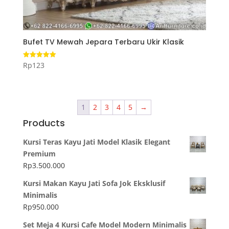
Bufet TV Mewah Jepara Terbaru Ukir Klasik
Rp
123
Dinilai
5.00
dari 5
1
2
3
4
5
→
Products
Kursi Teras Kayu Jati Model Klasik Elegant
Premium
Rp
3.500.000
Kursi Makan Kayu Jati Sofa Jok Eksklusif
Minimalis
Rp
950.000
Set Meja 4 Kursi Cafe Model Modern Minimalis