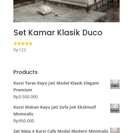
Set Kamar Klasik Duco
Rp
123
Dinilai
5.00
dari 5
Products
Kursi Teras Kayu Jati Model Klasik Elegant
Premium
Rp
3.500.000
Kursi Makan Kayu Jati Sofa Jok Eksklusif
Minimalis
Rp
950.000
Set Meja 4 Kursi Cafe Model Modern Minimalis