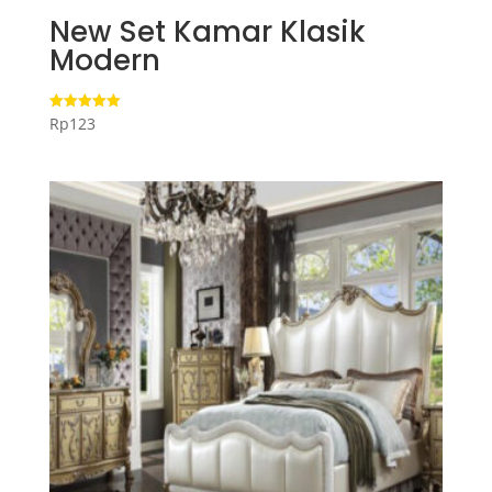
New Set Kamar Klasik
Modern
Rp
123
Dinilai
5.00
dari 5