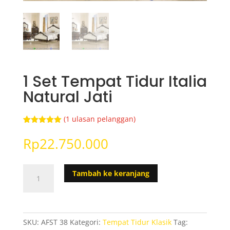
1 Set Tempat Tidur Italia
Natural Jati
(
1
ulasan pelanggan)
Peringkat
1
5.00
dari 5
Rp
22.750.000
berdasarka
n
penilaian
pelanggan
Kuantitas
Tambah ke keranjang
1
Set
Tempat
Tidur
SKU:
AFST 38
Kategori:
Tempat Tidur Klasik
Tag:
Italia