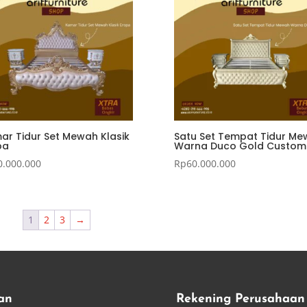
ar Tidur Set Mewah Klasik
Satu Set Tempat Tidur M
pa
Warna Duco Gold Custom
0.000.000
Rp
60.000.000
1
2
3
→
an
Rekening Perusahaan