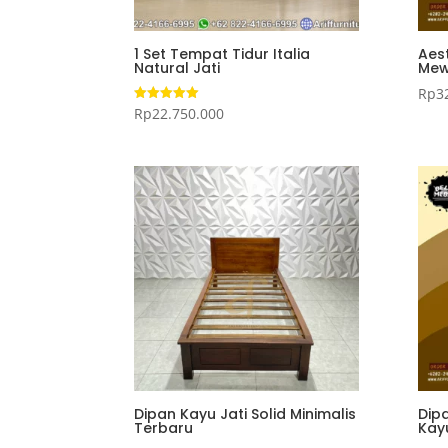
1 Set Tempat Tidur Italia
Aes
Natural Jati
Mew
Rp
3
Rp
22.750.000
Dinilai
5.00
dari 5
Dipan Kayu Jati Solid Minimalis
Dip
Terbaru
Kay