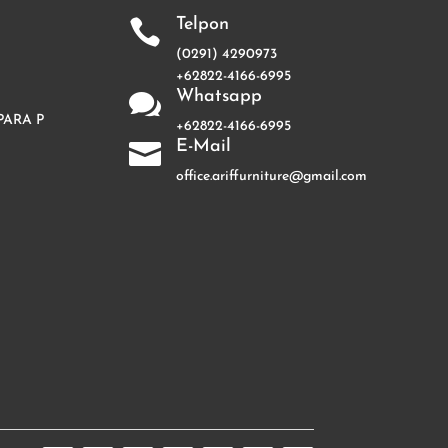
Telpon

(0291) 4290973
+62822-4166-6995
Whatsapp

PARA P
+62822-4166-6995
E-Mail

office.ariffurniture@gmail.com