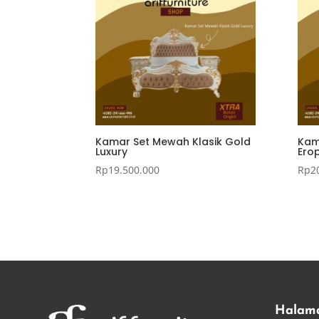
Kamar Set Mewah Klasik Gold
Kam
Luxury
Ero
Rp
19.500.000
Rp
2
Halam