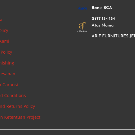
i
Bank BCA
ha
2477-154-154
Atas Nama
olicy
ARIF FURNITURES JE
 Kami
Policy
nishing
mesanan
n Garansi
d Conditions
nd Returns Policy
an Ketentuan Project