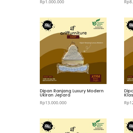
Rp
1.000.000
Rp
8
Dipan Ranjang Luxury Modern
Dip
Ukiran Jepara
Kla
Rp
13.000.000
Rp
1