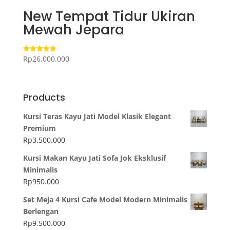
New Tempat Tidur Ukiran
Mewah Jepara
Rp
26.000.000
Dinilai
5.00
dari 5
Products
Kursi Teras Kayu Jati Model Klasik Elegant
Premium
Rp
3.500.000
Kursi Makan Kayu Jati Sofa Jok Eksklusif
Minimalis
Rp
950.000
Set Meja 4 Kursi Cafe Model Modern Minimalis
Berlengan
Rp
9.500.000