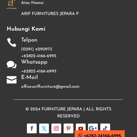
Atas Nama
ARIF FURNITURES JEPARA P
Hubungi Kami
Telpon

(0291) 4290973
+62822-4166-6995
Whatsapp

+62822-4166-6995
E-Mail

office.ariffurniture@gmail.com
© 2024
FURNITURE JEPARA
| ALL RIGHTS
RESERVED
+6282-24166-6995