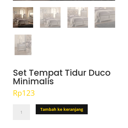
Set Tempat Tidur Duco
Minimalis
Rp
123
Kuantitas
Tambah ke keranjang
Set
Tempat
Tidur