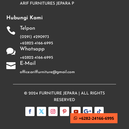
ARIF FURNITURES JEPARA P
Hubungi Kami
Telpon

(0291) 4290973
+62822-4166-6995
Whatsapp

+62822-4166-6995
E-Mail

office.ariffurniture@gmail.com
© 2024
FURNITURE JEPARA
| ALL RIGHTS
RESERVED
+6282-24166-6995