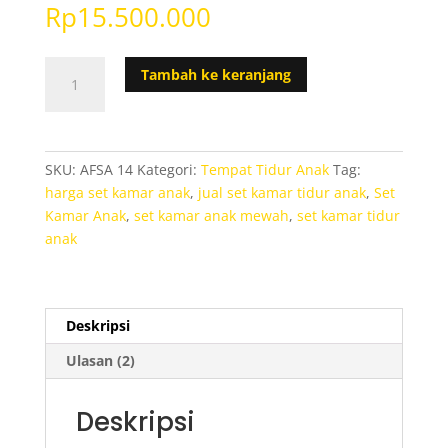
5.00
dari 5
Rp
15.500.000
berdasarka
n
penilaian
pelanggan
Kuantitas
Tambah ke keranjang
Set
Kamar
Tidur
Anak
SKU:
AFSA 14
Kategori:
Tempat Tidur Anak
Tag:
Mewah
harga set kamar anak
,
jual set kamar tidur anak
,
Set
Victorian
Kamar Anak
,
set kamar anak mewah
,
set kamar tidur
anak
Deskripsi
Ulasan (2)
Deskripsi