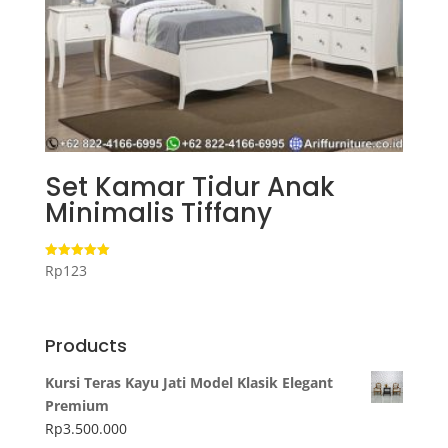
Set Kamar Tidur Anak
Minimalis Tiffany
Rp
123
Dinilai
5.00
dari 5
Products
Kursi Teras Kayu Jati Model Klasik Elegant
Premium
Rp
3.500.000