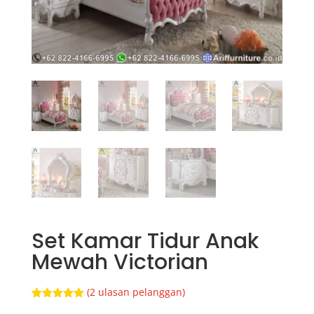
Set Kamar Tidur Anak
Mewah Victorian
(
2
ulasan pelanggan)
Peringkat
2