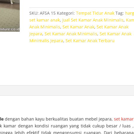
Anak
Minimalis
SKU:
AFSA 15
Kategori:
Tempat Tidur Anak
Tag:
har
Jepara
set kamar anak
,
Jual Set Kamar Anak Minimalis
,
Kam
Fairytale
Anak Minimalis
,
Set Kamar Anak
,
Set Kamar Anak
Jepara
,
Set Kamar Anak Minimalis
,
Set Kamar Anak
Minimalis Jepara
,
Set Kamar Anak Terbaru
le
dengan bahan kayu berkualitas buatan mebel jepara,
set kamar
kamar dengan kondisi ruangan yang tidak cukup besar / luas ,
ingga lebih efektif tidak mengonsumsi ruangan. Dari bebarapa