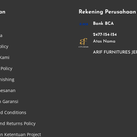
an
Rekening Perusahaan
i
Bank BCA
ha
2477-154-154
Atas Nama
olicy
ARIF FURNITURES JE
 Kami
Policy
nishing
mesanan
n Garansi
d Conditions
nd Returns Policy
an Ketentuan Project