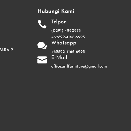
Hubungi Kami
Telpon

(0291) 4290973
+62822-4166-6995
Whatsapp

PARA P
+62822-4166-6995
E-Mail

office.ariffurniture@gmail.com