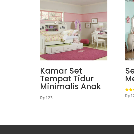
Kamar Set
S
Tempat Tidur
M
Minimalis Anak
Rp
1
Dinila
Rp
123
5.00
dari 5