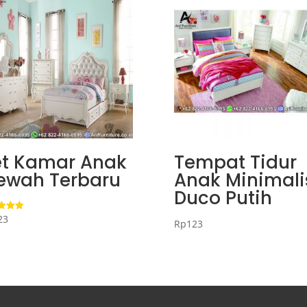
et Kamar Anak
Tempat Tidur
ewah Terbaru
Anak Minimali
Duco Putih
23
i
Rp
123