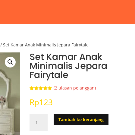
/ Set Kamar Anak Minimalis Jepara Fairytale
Set Kamar Anak
Minimalis Jepara
Fairytale
(
2
ulasan pelanggan)
Peringkat
2
5.00
dari 5
Rp
123
berdasarka
n
penilaian
pelanggan
Kuantitas
Tambah ke keranjang
Set
Kamar