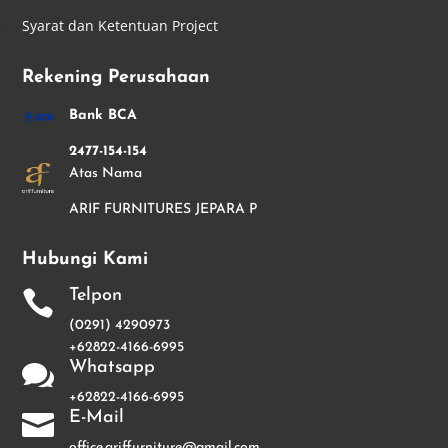
Syarat dan Ketentuan Project
Rekening Perusahaan
Bank BCA
2477-154-154
Atas Nama
ARIF FURNITURES JEPARA P
Hubungi Kami
Telpon

(0291) 4290973
+62822-4166-6995
Whatsapp

+62822-4166-6995
E-Mail

office.ariffurniture@gmail.com