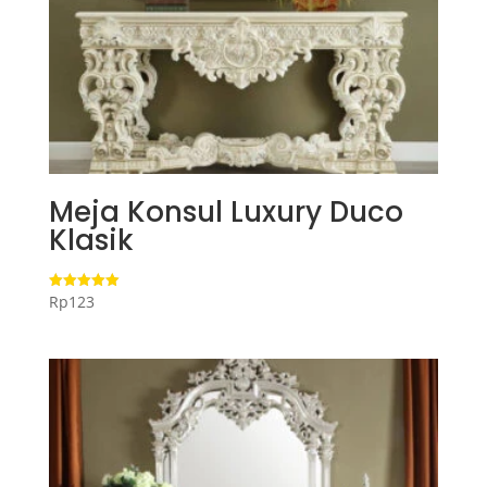
Meja Konsul Luxury Duco
Klasik
Rp
123
Dinilai
5.00
dari 5