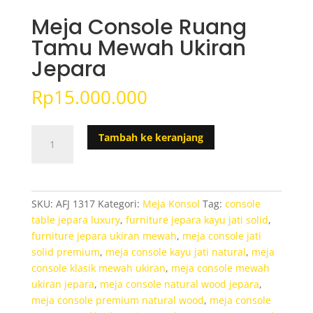
Meja Console Ruang
Tamu Mewah Ukiran
Jepara
Rp
15.000.000
Kuantitas
Tambah ke keranjang
Meja
Console
Ruang
Tamu
SKU:
AFJ 1317
Kategori:
Meja Konsol
Tag:
console
Mewah
table jepara luxury
,
furniture jepara kayu jati solid
,
Ukiran
furniture jepara ukiran mewah
,
meja console jati
Jepara
solid premium
,
meja console kayu jati natural
,
meja
console klasik mewah ukiran
,
meja console mewah
ukiran jepara
,
meja console natural wood jepara
,
meja console premium natural wood
,
meja console