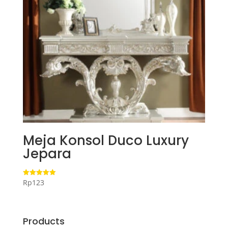
Meja Konsol Duco Luxury
Jepara
Rp
123
Dinilai
5.00
dari 5
Products