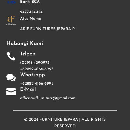
Bank BCA
2477-154-154
Atas Nama
ARIF FURNITURES JEPARA P
Hubungi Kami
Telpon

(0291) 4290973
+62822-4166-6995
Whatsapp

+62822-4166-6995
E-Mail

office.ariffurniture@gmail.com
© 2024
FURNITURE JEPARA
| ALL RIGHTS
RESERVED