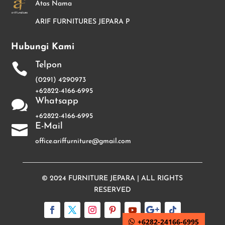
Atas Nama
ARIF FURNITURES JEPARA P
Hubungi Kami
Telpon

(0291) 4290973
+62822-4166-6995
Whatsapp

+62822-4166-6995
E-Mail

office.ariffurniture@gmail.com
© 2024
FURNITURE JEPARA
| ALL RIGHTS
RESERVED
+6282-24166-6995