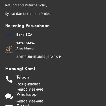
Refund and Returns Policy
Syarat dan Ketentuan Project
Rekening Perusahaan
Bank BCA
2477-154-154
Atas Nama
ARIF FURNITURES JEPARA P
Hubungi Kami
Telpon

(0291) 4290973
+62822-4166-6995
Whatsapp

+62822-4166-6995