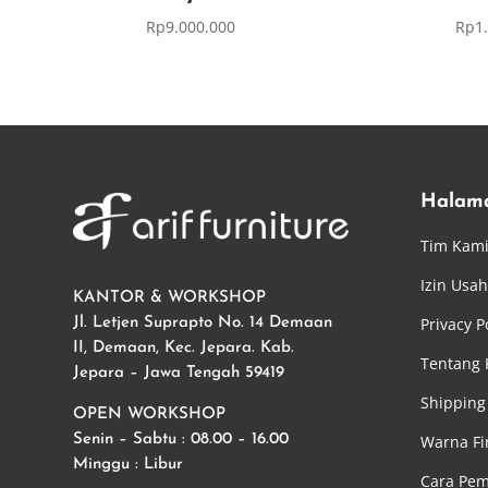
Rp
9.000.000
Rp
1
Halam
Tim Kam
Izin Usa
KANTOR & WORKSHOP
Privacy P
Jl. Letjen Suprapto No. 14 Demaan
II, Demaan, Kec. Jepara. Kab.
Tentang
Jepara – Jawa Tengah 59419
Shipping 
OPEN WORKSHOP
Warna Fi
Senin – Sabtu : 08.00 – 16.00
Minggu : Libur
Cara Pe