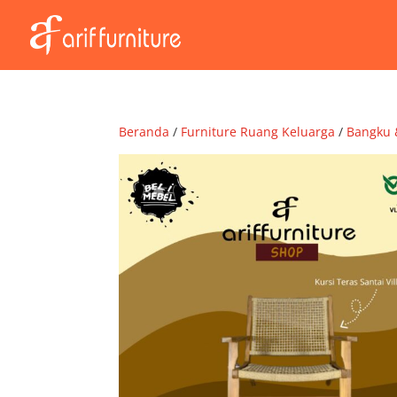
Beranda
/
Furniture Ruang Keluarga
/
Bangku 