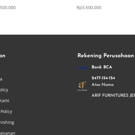
.500.000
Rp
3.500.000
an
Rekening Perusahaan
i
Bank BCA
ha
2477-154-154
Atas Nama
olicy
ARIF FURNITURES JE
 Kami
Policy
nishing
mesanan