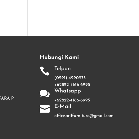
Hubungi Kami
Telpon

(0291) 4290973
+62822-4166-6995
Whatsapp

PARA P
+62822-4166-6995
E-Mail

office.ariffurniture@gmail.com