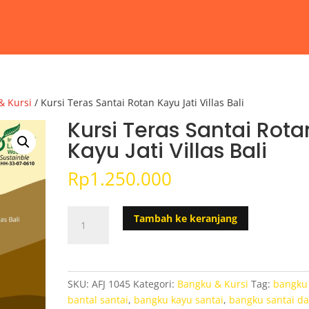
& Kursi
/ Kursi Teras Santai Rotan Kayu Jati Villas Bali
Kursi Teras Santai Rota
Kayu Jati Villas Bali
Rp
1.250.000
Kuantitas
Tambah ke keranjang
Kursi
Teras
Santai
Rotan
SKU:
AFJ 1045
Kategori:
Bangku & Kursi
Tag:
bangku
Kayu
bantal santai
,
bangku kayu santai
,
bangku santai da
Jati