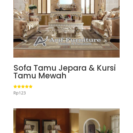
Sofa Tamu Jepara & Kursi
Tamu Mewah
Rp
123
Dinilai
5.00
dari 5