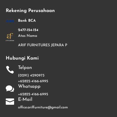
Rekening Perusahaan
Bank BCA
2477-154-154
Atas Nama
ARIF FURNITURES JEPARA P
Hubungi Kami
Telpon

(0291) 4290973
+62822-4166-6995
Whatsapp

+62822-4166-6995
E-Mail

office.ariffurniture@gmail.com