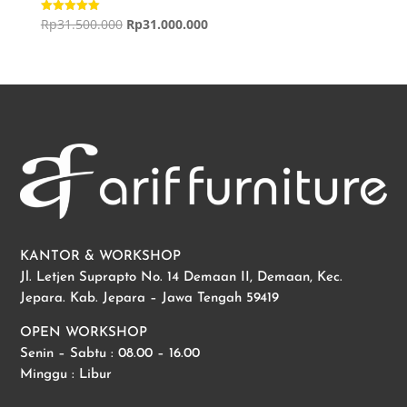
Harga
Harga
Rp
31.500.000
Rp
31.000.000
Dinilai
5.00
aslinya
saat
dari 5
adalah:
ini
Rp31.500.000.
adalah:
Rp31.000.000.
KANTOR & WORKSHOP
Jl. Letjen Suprapto No. 14 Demaan II, Demaan, Kec.
Jepara. Kab. Jepara – Jawa Tengah 59419
OPEN WORKSHOP
Senin – Sabtu : 08.00 – 16.00
Minggu : Libur