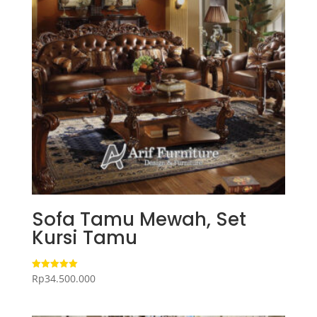
Sofa Tamu Mewah, Set
Kursi Tamu
Rp
34.500.000
Dinilai
5.00
dari 5