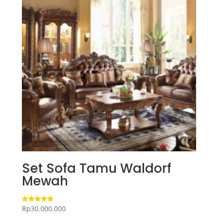
Set Sofa Tamu Waldorf
Mewah
Rp
30.000.000
Dinilai
5.00