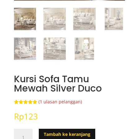
Kursi Sofa Tamu
Mewah Silver Duco
(
1
ulasan pelanggan)
Peringkat
1
5.00
dari 5
Rp
123
berdasarka
n
penilaian
pelanggan
Kuantitas
Tambah ke keranjang