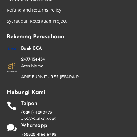
Refund and Returns Policy
Syarat dan Ketentuan Project
Rekening Perusahaan
Bank BCA
2477-154-154
Atas Nama
ARIF FURNITURES JEPARA P
Hubungi Kami
Telpon

(0291) 4290973
+62822-4166-6995
Whatsapp

+62822-4166-6995