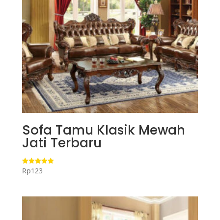
Sofa Tamu Klasik Mewah
Jati Terbaru
Rp
123
Dinilai
5.00
dari 5