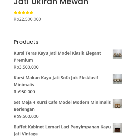
Jati Ukiran Mewah
Rp
22.500.000
Dinilai
5.00
dari 5
Products
Kursi Teras Kayu Jati Model Klasik Elegant
Premium
Rp
3.500.000
Kursi Makan Kayu Jati Sofa Jok Eksklusif
Minimalis
Rp
950.000
Set Meja 4 Kursi Cafe Model Modern Minimalis
Berlengan
Rp
9.500.000
Buffet Kabinet Lemari Laci Penyimpanan Kayu
Jati Vintage