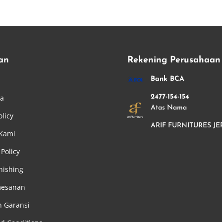
an
Rekening Perusahaan
i
Bank BCA
ha
2477-154-154
Atas Nama
olicy
ARIF FURNITURES JE
 Kami
Policy
nishing
mesanan
n Garansi