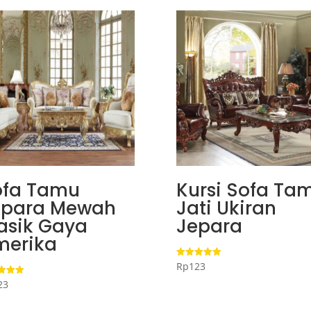
ofa Tamu
Kursi Sofa Ta
epara Mewah
Jati Ukiran
asik Gaya
Jepara
merika
Rp
123
Dinilai
5.00
dari 5
23
i