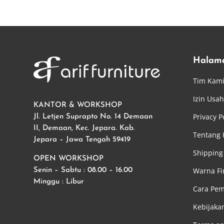
Rp31.500.000.
adalah:
Rp31.000.000.
Halam
Tim Kam
Izin Usa
KANTOR & WORKSHOP
Privacy P
Jl. Letjen Suprapto No. 14 Demaan
II, Demaan, Kec. Jepara. Kab.
Tentang
Jepara – Jawa Tengah 59419
Shipping 
OPEN WORKSHOP
Warna Fi
Senin – Sabtu : 08.00 – 16.00
Minggu : Libur
Cara Pe
Kebijaka