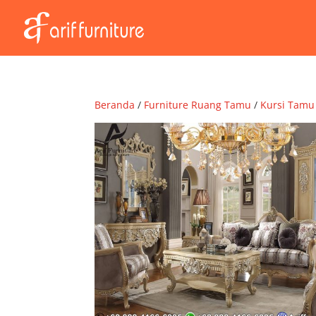
Beranda
/
Furniture Ruang Tamu
/
Kursi Tamu 