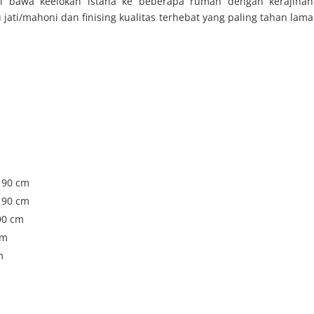
gi bawa keelokan istana ke beberapa rumah dengan kerajinan
jati/mahoni dan finising kualitas terhebat yang paling tahan lama
T 90 cm
T 90 cm
90 cm
cm
m