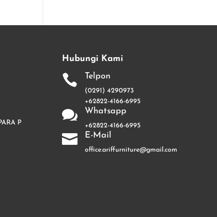
Hubungi Kami
Telpon

(0291) 4290973
+62822-4166-6995
Whatsapp

PARA P
+62822-4166-6995
E-Mail

office.ariffurniture@gmail.com