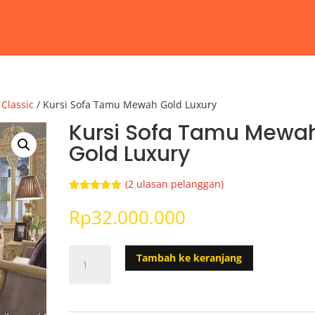
Classic
/ Kursi Sofa Tamu Mewah Gold Luxury
Kursi Sofa Tamu Mewa
Gold Luxury
(
2
ulasan pelanggan)
Peringkat
2
5.00
dari 5
Rp
32.000.000
berdasarka
n
penilaian
pelanggan
Kuantitas
Tambah ke keranjang
Kursi
Sofa
Tamu